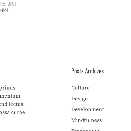
하는 방법
 세상
Posts Archives
 primis
Culture
elementum
Design
end lectus
Development
assa curae
Mindfulness