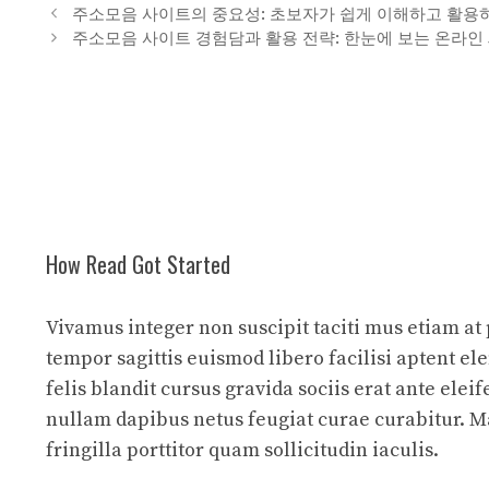
테
주소모음 사이트의 중요성: 초보자가 쉽게 이해하고 활용
고
주소모음 사이트 경험담과 활용 전략: 한눈에 보는 온라인
리
How Read Got Started
Vivamus integer non suscipit taciti mus etiam at
tempor sagittis euismod libero facilisi aptent 
felis blandit cursus gravida sociis erat ante eleif
nullam dapibus netus feugiat curae curabitur. M
fringilla porttitor quam sollicitudin iaculis.