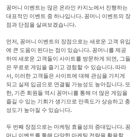
꽁머니 이벤트는 많은 온라인 카지노에서 진행하는
대표적인 이벤트 중 하나입니다. 꽁머니 이벤트의 장
점과 단점을 살펴보겠습니다.
먼저, 꽁머니 이벤트의 장점으로는 새로운 고객 유입
에 큰 도움이 된다는 점이 있습니다. 꽁머니를 제공
하여 새로운 고객들이 사이트를 방문하게 되면, 그들
은 무료로 게임을 즐기고 경험할 수 있습니다. 따라
서, 이러한 고객들은 사이트에 대해 관심을 가지게
되고 실제 입금으로 연결될 가능성도 높아집니다. 또
한, 기존 회원들 역시 꽁머니를 통해 더 많은 게임을
즐길 수 있는 기회가 생기므로 만족도가 상승하고 충
성도가 높아질 수 있습니다.
두 번째 장점으로는 마케팅 효율성의 증대입니다. 꽁
머니 이벤트를 통해 다양한 마케팅 전략을 활용할