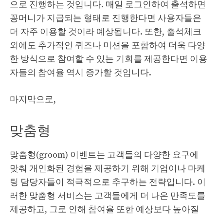
으로 진행하는 것입니다. 매일 로그인하여 출석하면
꽁머니가 지급되는 형태로 진행한다면 사용자들은
더 자주 이용할 것이라 예상됩니다. 또한, 출석체크
외에도 추가적인 퀴즈나 미션을 포함하여 더욱 다양
한 방식으로 참여할 수 있는 기회를 제공한다면 이용
자들의 참여율 역시 증가할 것입니다.
마지막으로,
맞춤형
맞춤형(groom) 이벤트는 고객들의 다양한 요구에
맞춰 개인화된 경험을 제공하기 위해 기업이나 마케
팅 담당자들이 적극적으로 추구하는 전략입니다. 이
러한 맞춤형 서비스는 고객들에게 더 나은 만족도를
제공하고, 그로 인해 참여율 또한 예상보다 높아질