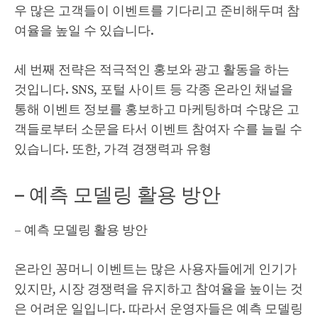
우 많은 고객들이 이벤트를 기다리고 준비해두며 참
여율을 높일 수 있습니다.
세 번째 전략은 적극적인 홍보와 광고 활동을 하는
것입니다. SNS, 포털 사이트 등 각종 온라인 채널을
통해 이벤트 정보를 홍보하고 마케팅하며 수많은 고
객들로부터 소문을 타서 이벤트 참여자 수를 늘릴 수
있습니다. 또한, 가격 경쟁력과 유형
– 예측 모델링 활용 방안
– 예측 모델링 활용 방안
온라인 꽁머니 이벤트는 많은 사용자들에게 인기가
있지만, 시장 경쟁력을 유지하고 참여율을 높이는 것
은 어려운 일입니다. 따라서 운영자들은 예측 모델링