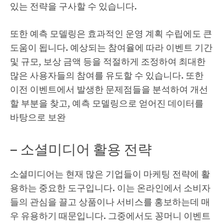
있는 전략을 구사할 수 있습니다.
또한 예측 모델링은 효과적인 운영 계획 수립에도 큰
도움이 됩니다. 예상되는 참여율에 따라 이벤트 기간
및 규모, 보상 금액 등을 적절하게 조정하여 최대한
많은 사용자들의 참여를 유도할 수 있습니다. 또한
이전 이벤트에서 발생한 문제점들을 분석하여 개선
할 부분을 찾고, 예측 모델링으로 얻어진 데이터를
바탕으로 보완
– 소셜미디어 활용 전략
소셜미디어는 현재 많은 기업들이 마케팅 전략에 활
용하는 중요한 도구입니다. 이는 온라인에서 소비자
들의 관심을 끌고 상품이나 서비스를 홍보하는데 매
우 유용하기 때문입니다. 그중에서도 꽁머니 이벤트