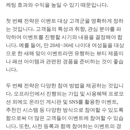
케팅 효과와 수익을 높일 수 있기 때문입니다.
첫 번째 전략은 이벤트 대상 고객군을 명확하게 정하
는 것입니다. 고객들의 특성과 취향, 관심 분야를 파
악하여 이벤트를 진행할 시기와 내용을 결정해야 합
니다. 예를 들어, 만 20세~30세 나이대 여성들을 대상
으로 한 새해 맞이 이벤트라면 유행하는 뷰티 제품이
나 패션 아이템과 관련된 경품을 준비하는 것이 좋습
니다.
두 번째 전략은 다양한 참여 방법을 제공하는 것입니
다. 오프라인에서 진행되는 가입 및 사용혜택 프로모
션 외에도 온라인 게시판 및 SNS를 활용한 이벤트,
추천인 시스템 등 다양한 방식으로 참여할 수 있도록
함으로써 더 많은 고객들이 이벤트에 참여할 수 있습
니다. 또한, 사전 등록과 함께 참여하는 이벤트의 경