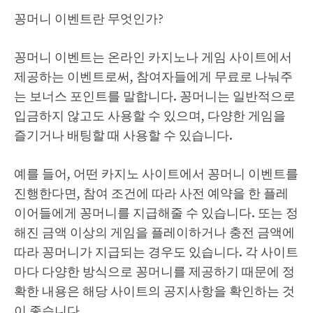
꽁머니 이벤트란 무엇인가?
꽁머니 이벤트는 온라인 카지노나 게임 사이트에서
제공하는 이벤트로써, 참여자들에게 무료로 나눠주
는 보너스 포인트를 말합니다. 꽁머니는 일반적으로
입금하지 않고도 사용할 수 있으며, 다양한 게임을
즐기거나 배팅할 때 사용할 수 있습니다.
예를 들어, 어떤 카지노 사이트에서 꽁머니 이벤트를
진행한다면, 참여 조건에 따라 사전 예약을 한 플레
이어들에게 꽁머니를 지급해줄 수 있습니다. 또는 정
해진 금액 이상의 게임을 플레이하거나 충전 금액에
따라 꽁머니가 지급되는 경우도 있습니다. 각 사이트
마다 다양한 방식으로 꽁머니를 제공하기 때문에 정
확한 내용은 해당 사이트의 공지사항을 확인하는 것
이 좋습니다.