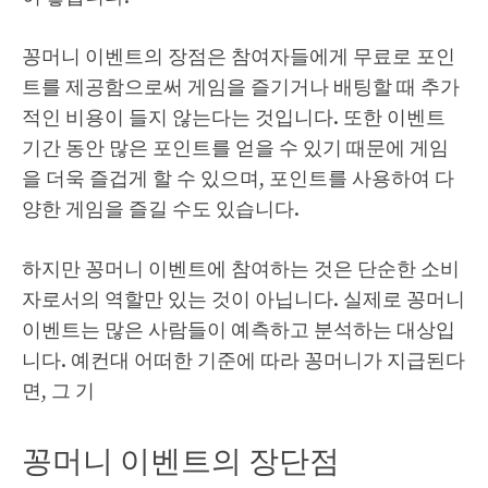
꽁머니 이벤트의 장점은 참여자들에게 무료로 포인
트를 제공함으로써 게임을 즐기거나 배팅할 때 추가
적인 비용이 들지 않는다는 것입니다. 또한 이벤트
기간 동안 많은 포인트를 얻을 수 있기 때문에 게임
을 더욱 즐겁게 할 수 있으며, 포인트를 사용하여 다
양한 게임을 즐길 수도 있습니다.
하지만 꽁머니 이벤트에 참여하는 것은 단순한 소비
자로서의 역할만 있는 것이 아닙니다. 실제로 꽁머니
이벤트는 많은 사람들이 예측하고 분석하는 대상입
니다. 예컨대 어떠한 기준에 따라 꽁머니가 지급된다
면, 그 기
꽁머니 이벤트의 장단점