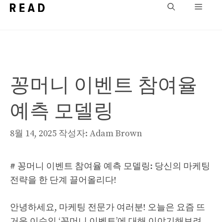
컨
메
텐
뉴
츠
로
건
꽁머니 이벤트 참여율
너
뛰
예측 모델링
기
8월 14, 2025
작성자:
Adam Brown
# 꽁머니 이벤트 참여율 예측 모델링: 당신의 마케팅
전략을 한 단계 끌어올리다!
안녕하세요, 마케팅 전문가 여러분! 오늘은 요즘 뜨
거운 이슈인 ‘꽁머니 이벤트’에 대해 이야기해보려