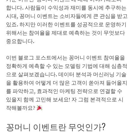
합니다. 사람들이 수익성과 재미를 동시에 추구하는
시대, 꽁머니 이벤트는 소비자들에게 큰 관심을 받고
있죠. 하지만 이러한 이벤트를 성공적으로 운영하기
위해서는 참여율을 제대로 예측하는 것이 무엇보다
중요합니다.
이번 블로그 포스트에서는 꽁머니 이벤트 참여율을
정확하게 예측할 수 있는 모델링 기법에 대해 심층적
으로 살펴보겠습니다. 데이터 분석과 머신러닝 기술
을 활용하여 어떻게 더 많은 고객이 쏟아져 들어올지
를 파악하고, 효과적인 마케팅 전략으로 연결할 수
있을지 함께 고민해 보세요! 자 그럼 본격적으로 시
작해볼까요?
꽁머니 이벤트란 무엇인가?