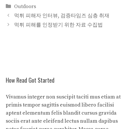
카
Outdoors
테
먹튀 피해자 인터뷰, 검증타임즈 심층 취재
고
먹튀 피해를 인정받기 위한 자료 수집법
리
How Read Got Started
Vivamus integer non suscipit taciti mus etiam at
primis tempor sagittis euismod libero facilisi
aptent elementum felis blandit cursus gravida
sociis erat ante eleifend lectus nullam dapibus